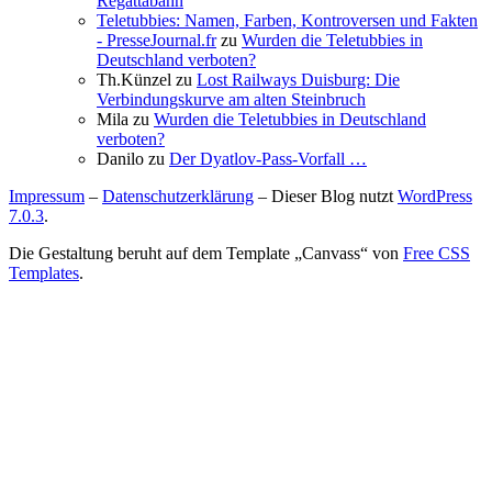
Regattabahn
Teletubbies: Namen, Farben, Kontroversen und Fakten
- PresseJournal.fr
zu
Wurden die Teletubbies in
Deutschland verboten?
Th.Künzel
zu
Lost Railways Duisburg: Die
Verbindungskurve am alten Steinbruch
Mila
zu
Wurden die Teletubbies in Deutschland
verboten?
Danilo
zu
Der Dyatlov-Pass-Vorfall …
Impressum
–
Datenschutzerklärung
– Dieser Blog nutzt
WordPress
7.0.3
.
Die Gestaltung beruht auf dem Template „Canvass“ von
Free CSS
Templates
.