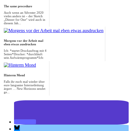
The same procedure
Auch wenn an Silvester 2020
vieles anders ist – der Sketch
„Dinner for One“ wird auch in
diesem Jah...
Morgens vor der Arbeit mal
eben etwas ausdrucken
Ich: *startet Druckauftrag mit 4
Seiten*Drucker: *durchläuft
sein Aufwärmprogramm*Ich:
*macht sich ...
Hinterm Mond
Falls ihr euch mal wieder über
eure langsame Internetleitung
ärgert … New Horizons sendet
ge...