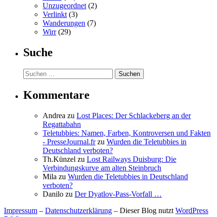
Unzugeordnet
(2)
Verlinkt
(3)
Wanderungen
(7)
Wirr
(29)
Suche
Suchen
nach:
Kommentare
Andrea
zu
Lost Places: Der Schlackeberg an der
Regattabahn
Teletubbies: Namen, Farben, Kontroversen und Fakten
- PresseJournal.fr
zu
Wurden die Teletubbies in
Deutschland verboten?
Th.Künzel
zu
Lost Railways Duisburg: Die
Verbindungskurve am alten Steinbruch
Mila
zu
Wurden die Teletubbies in Deutschland
verboten?
Danilo
zu
Der Dyatlov-Pass-Vorfall …
Impressum
–
Datenschutzerklärung
– Dieser Blog nutzt
WordPress