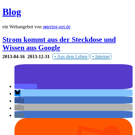
Blog
ein Webangebot von
r
o
tering-net.de
Strom kommt aus der Steckdose und
Wissen aus Google
2013-04-16
2013-12-31
Aus dem Leben
Internet