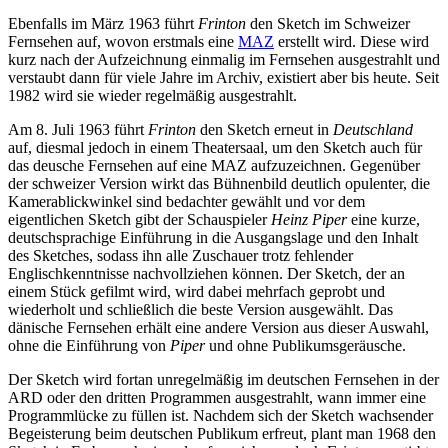
Ebenfalls im März 1963 führt
Frinton
den Sketch im Schweizer
Fernsehen auf, wovon erstmals eine
MAZ
erstellt wird. Diese wird
kurz nach der Aufzeichnung einmalig im Fernsehen ausgestrahlt und
verstaubt dann für viele Jahre im Archiv, existiert aber bis heute. Seit
1982 wird sie wieder regelmäßig ausgestrahlt.
Am 8. Juli 1963 führt
Frinton
den Sketch erneut in
Deutschland
auf, diesmal jedoch in einem Theatersaal, um den Sketch auch für
das deusche Fernsehen auf eine MAZ aufzuzeichnen. Gegenüber
der schweizer Version wirkt das Bühnenbild deutlich opulenter, die
Kamerablickwinkel sind bedachter gewählt und vor dem
eigentlichen Sketch gibt der Schauspieler
Heinz Piper
eine kurze,
deutschsprachige Einführung in die Ausgangslage und den Inhalt
des Sketches, sodass ihn alle Zuschauer trotz fehlender
Englischkenntnisse nachvollziehen können. Der Sketch, der an
einem Stück gefilmt wird, wird dabei mehrfach geprobt und
wiederholt und schließlich die beste Version ausgewählt. Das
dänische Fernsehen erhält eine andere Version aus dieser Auswahl,
ohne die Einführung von
Piper
und ohne Publikumsgeräusche.
Der Sketch wird fortan unregelmäßig im deutschen Fernsehen in der
ARD oder den dritten Programmen ausgestrahlt, wann immer eine
Programmlücke zu füllen ist. Nachdem sich der Sketch wachsender
Begeisterung beim deutschen Publikum erfreut, plant man 1968 den