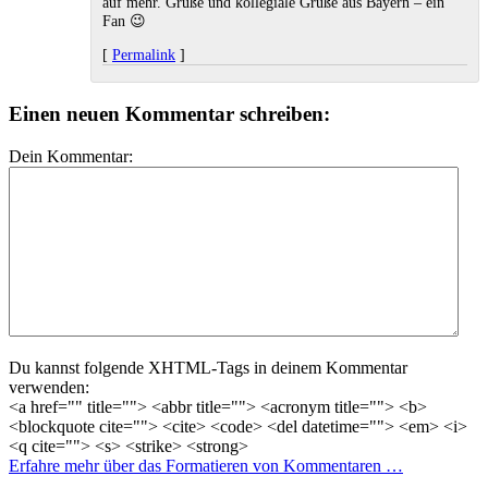
auf mehr. Grüße und kollegiale Grüße aus Bayern – ein
Fan 😉
[
Permalink
]
Einen neuen Kommentar schreiben:
Dein Kommentar:
Du kannst folgende XHTML-Tags in deinem Kommentar
verwenden:
<a href="" title=""> <abbr title=""> <acronym title=""> <b>
<blockquote cite=""> <cite> <code> <del datetime=""> <em> <i>
<q cite=""> <s> <strike> <strong>
Erfahre mehr über das Formatieren von Kommentaren …