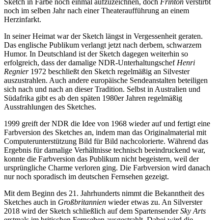
Sketch in Farbe noch einmal aufzuzeichnen, doch
Frinton
verstirbt
noch im selben Jahr nach einer Theateraufführung an einem
Herzinfarkt.
In seiner Heimat war der Sketch längst in Vergessenheit geraten.
Das englische Publikum verlangt jetzt nach derbem, schwarzem
Humor. In Deutschland ist der Sketch dagegen weiterhin so
erfolgreich, dass der damalige NDR-Unterhaltungschef
Henri
Regnier
1972 beschließt den Sketch regelmäßig an Silvester
auszustrahlen. Auch andere europäische Sendeanstalten beteiligen
sich nach und nach an dieser Tradition. Selbst in Australien und
Südafrika gibt es ab den späten 1980er Jahren regelmäßig
Ausstrahlungen des Sketches.
1999 greift der NDR die Idee von 1968 wieder auf und fertigt eine
Farbversion des Sketches an, indem man das Originalmaterial mit
Computerunterstützung Bild für Bild nachcolorierte. Während das
Ergebnis für damalige Verhältnisse technisch beeindruckend war,
konnte die Farbversion das Publikum nicht begeistern, weil der
ursprüngliche Charme verloren ging. Die Farbversion wird danach
nur noch sporadisch im deutschen Fernsehen gezeigt.
Mit dem Beginn des 21. Jahrhunderts nimmt die Bekanntheit des
Sketches auch in
Großbritannien
wieder etwas zu. An Silverster
2018 wird der Sketch schließlich auf dem Spartensender
Sky Arts
erstmals im britischen Fernsehen ausgestrahlt. Dabei wird die