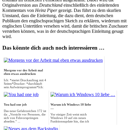
Originalversion aus
Deutschland
einschließlich des einleitenden
Kommentars von
Heinz Piper
gezeigt. Das führt zu dem skurlien
Umstand, dass die Einleitung, die dazu dient, dem deutschen
Publikum den englischsprachigen Sketch zu erklären, wiederum mit
englischen Untertitlen versehen wird, damit die britischen Zuschauer
verstehen können, was in der deutschsprachigen Einleitung gesagt
wird.
Das könnte dich auch noch interessieren …
Morgens vor der Arbeit mal
eben etwas ausdrucken
Ich: *startet Druckauftrag mit 4
Seiten*Drucker: *durchläuft
sein Aufwärmprogramm*Ich:
*macht sich ...
You had one job
Warum ich Windows 10 liebe
…
Das neue Gefahrzeichen 172 ist
da: „Vorsicht vor Personen, die
Vor einiger Zeit weist mich
sich von Felsvorsprüngen
Windows 10 auf ein neues
abseilen.“ ...
Funktionsupdate hin, das ich
jetzt installieren...