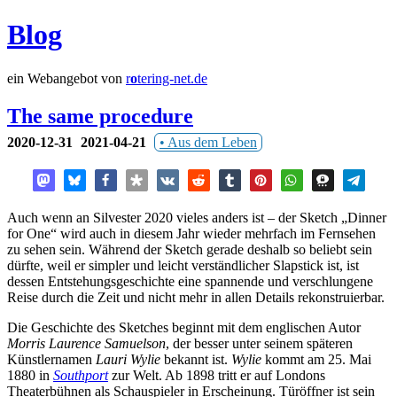
Blog
ein Webangebot von
r
o
tering-net.de
The same procedure
2020-12-31
2021-04-21
Aus dem Leben
Auch wenn an Silvester 2020 vieles anders ist – der Sketch „Dinner
for One“ wird auch in diesem Jahr wieder mehrfach im Fernsehen
zu sehen sein. Während der Sketch gerade deshalb so beliebt sein
dürfte, weil er simpler und leicht verständlicher Slapstick ist, ist
dessen Entstehungsgeschichte eine spannende und verschlungene
Reise durch die Zeit und nicht mehr in allen Details rekonstruierbar.
Die Geschichte des Sketches beginnt mit dem englischen Autor
Morris Laurence Samuelson
, der besser unter seinem späteren
Künstlernamen
Lauri Wylie
bekannt ist.
Wylie
kommt am 25. Mai
1880 in
Southport
zur Welt. Ab 1898 tritt er auf Londons
Theaterbühnen als Schauspieler in Erscheinung. Türöffner ist sein