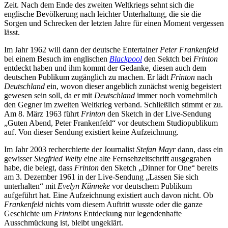
Zeit. Nach dem Ende des zweiten Weltkriegs sehnt sich die
englische Bevölkerung nach leichter Unterhaltung, die sie die
Sorgen und Schrecken der letzten Jahre für einen Moment vergessen
lässt.
Im Jahr 1962 will dann der deutsche Entertainer
Peter Frankenfeld
bei einem Besuch im englischen
Blackpool
den Sektch bei
Frinton
entdeckt haben und ihm kommt der Gedanke, diesen auch dem
deutschen Publikum zugänglich zu machen. Er lädt
Frinton
nach
Deutschland
ein, wovon dieser angeblich zunächst wenig begeistert
gewesen sein soll, da er mit
Deutschland
immer noch vornehmlich
den Gegner im zweiten Weltkrieg verband. Schließlich stimmt er zu.
Am 8. März 1963 führt
Frinton
den Sketch in der Live-Sendung
„Guten Abend, Peter Frankenfeld“ vor deutschem Studiopublikum
auf. Von dieser Sendung existiert keine Aufzeichnung.
Im Jahr 2003 recherchierte der Journalist
Stefan Mayr
dann, dass ein
gewisser
Siegfried Welty
eine alte Fernsehzeitschrift ausgegraben
habe, die belegt, dass
Frinton
den Sketch „Dinner for One“ bereits
am 3. Dezember 1961 in der Live-Sendung „Lassen Sie sich
unterhalten“ mit
Evelyn Künneke
vor deutschem Publikum
aufgeführt hat. Eine Aufzeichnung existiert auch davon nicht. Ob
Frankenfeld
nichts vom diesem Auftritt wusste oder die ganze
Geschichte um
Frintons
Entdeckung nur legendenhafte
Ausschmückung ist, bleibt ungeklärt.