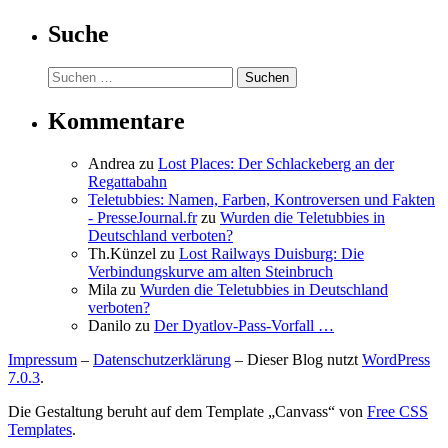
Suche
Suchen
nach:
Kommentare
Andrea
zu
Lost Places: Der Schlackeberg an der
Regattabahn
Teletubbies: Namen, Farben, Kontroversen und Fakten
- PresseJournal.fr
zu
Wurden die Teletubbies in
Deutschland verboten?
Th.Künzel
zu
Lost Railways Duisburg: Die
Verbindungskurve am alten Steinbruch
Mila
zu
Wurden die Teletubbies in Deutschland
verboten?
Danilo
zu
Der Dyatlov-Pass-Vorfall …
Impressum
–
Datenschutzerklärung
– Dieser Blog nutzt
WordPress
7.0.3
.
Die Gestaltung beruht auf dem Template „Canvass“ von
Free CSS
Templates
.