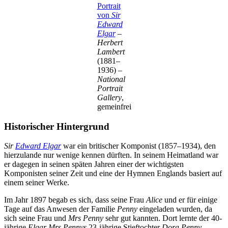
Portrait
von
Sir
Edward
Elgar
–
Herbert
Lambert
(1881–
1936) –
National
Portrait
Gallery
,
gemeinfrei
Historischer Hintergrund
Sir
Edward Elgar
war ein britischer Komponist (1857–1934), den
hierzulande nur wenige kennen dürften. In seinem Heimatland war
er dagegen in seinen späten Jahren einer der wichtigsten
Komponisten seiner Zeit und eine der Hymnen Englands basiert auf
einem seiner Werke.
Im Jahr 1897 begab es sich, dass seine Frau
Alice
und er für einige
Tage auf das Anwesen der Familie
Penny
eingeladen wurden, da
sich seine Frau und
Mrs Penny
sehr gut kannten. Dort lernte der 40-
jährige
Elgar
Mrs Pennys
23-jährige Stieftochter
Dora Penny