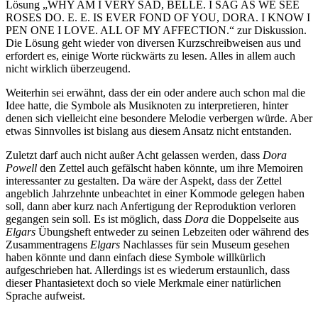
Lösung „
WH
Y AM I VERY SAD
,
BELLE
.
I SAG AS WE SEE
ROSES DO
.
E
.
E
.
IS EVER FOND OF
YO
U
,
DORA. I
K
NO
W
I
P
E
N ONE I LOV
E.
A
LL
O
F
M
Y
A
FFECTION.
“ zur Diskussion.
Die Lösung geht wieder von diversen Kurzschreibweisen aus und
erfordert es, einige Worte rückwärts zu lesen. Alles in allem auch
nicht wirklich überzeugend.
Weiterhin sei erwähnt, dass der ein oder andere auch schon mal die
Idee hatte, die Symbole als Musiknoten zu interpretieren, hinter
denen sich vielleicht eine besondere Melodie verbergen würde. Aber
etwas Sinnvolles ist bislang aus diesem Ansatz nicht entstanden.
Zuletzt darf auch nicht außer Acht gelassen werden, dass
Dora
Powell
den Zettel auch gefälscht haben könnte, um ihre Memoiren
interessanter zu gestalten. Da wäre der Aspekt, dass der Zettel
angeblich Jahrzehnte unbeachtet in einer Kommode gelegen haben
soll, dann aber kurz nach Anfertigung der Reproduktion verloren
gegangen sein soll. Es ist möglich, dass
Dora
die Doppelseite aus
Elgars
Übungsheft entweder zu seinen Lebzeiten oder während des
Zusammentragens
Elgars
Nachlasses für sein Museum gesehen
haben könnte und dann einfach diese Symbole willkürlich
aufgeschrieben hat. Allerdings ist es wiederum erstaunlich, dass
dieser Phantasietext doch so viele Merkmale einer natürlichen
Sprache aufweist.