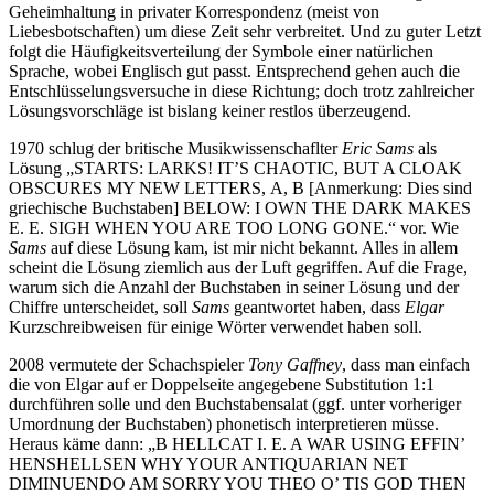
Geheimhaltung in privater Korrespondenz (meist von
Liebesbotschaften) um diese Zeit sehr verbreitet. Und zu guter Letzt
folgt die Häufigkeitsverteilung der Symbole einer natürlichen
Sprache, wobei Englisch gut passt. Entsprechend gehen auch die
Entschlüsselungsversuche in diese Richtung; doch trotz zahlreicher
Lösungsvorschläge ist bislang keiner restlos überzeugend.
1970 schlug der britische Musikwissenschaflter
Eric Sams
als
Lösung „STARTS
:
LARKS
!
IT
’
S CHAOTIC
,
BUT A CLOAK
OBSCURES MY NEW LETTERS
,
Α
,
Β
[Anmerkung: Dies sind
griechische Buchstaben]
BELOW
:
I OWN THE DARK MAKES
E
.
E
.
SIGH WHEN YOU ARE TOO LONG GONE
.
“ vor. Wie
Sams
auf diese Lösung kam, ist mir nicht bekannt. Alles in allem
scheint die Lösung ziemlich aus der Luft gegriffen. Auf die Frage,
warum sich die Anzahl der Buchstaben in seiner Lösung und der
Chiffre unterscheidet, soll
Sams
geantwortet haben, dass
Elgar
Kurzschreibweisen für einige Wörter verwendet haben soll.
2008 vermutete der Schachspieler
Tony Gaffney
, dass man einfach
die von Elgar auf er Doppelseite angegebene Substitution 1:1
durchführen solle und den Buchstabensalat (ggf. unter vorheriger
Umordnung der Buchstaben) phonetisch interpretieren müsse.
Heraus käme dann: „B HELLCAT I
.
E
.
A WAR USING EFFIN
’
HENSHELLS
EN
WHY YOUR ANTIQUARIAN NET
DIMINUENDO AM SORRY YOU THEO O’ TIS GOD THEN