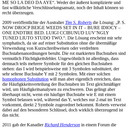
ME SO LA DEO DA AYE“. Weder der äußerst komplizierte und
fast willkürliche Verschlüsselungsansatz, noch der Inhalt können so
recht überzeugen.
2009 veröffentlichte der Australier
Tim S. Roberts
die Lösung: „P
.
S
.
NOW DRO
C
P BEIGE WEEDS SET IN IT
–
B
URE IDIOCY
–
ONE EN
D
TIRE BED
.
LUIGI CCIBUNUD L
U
V’NGLY
TUNED LIUTO STUDO TWO
.
“. Die Lösung erscheint mir sehr
symphatisch, da sie auf reiner Substitution ohne die übermäßige
Verwendung von Kurzschreibweisen oder verdrehten
Buchstabenanordnungen beruht. Die rot markierten Buchstaben sind
vermutlich Flüchtigkeitsfehler. Ungewöhnlich ist allerdings, dass
demnach teils mehrere Symbole für den gleichen Buchstaben
stehen: das I wird beispielsweise mit 3 Symbolen substituiert, der
sehr seltene Buchstabe Y mit 2 Symbolen. Mit einer solchen
homophonen Substitution
will man aber eigentlich erreichen, dass
die Häufigkkeitsverteilung der Buchstaben im Text gleichmäßiger
wird, um Häufigkeitsanalysen zu erschweren. Das gelingt aber
überhaupt nicht, wenn ein häufiger Buchstabe wie E mit einem
Symbol belassen wird, während das Y, welches nur 2-mal im Text
vorkommt, direkt 2 Symbole zugeordnet bekommt. Roberts verweist
dabei auf den besonderen Schlüssel, doch wirklich überzeugend ist
das nicht.
2011 gab der Kanadier
Richard Henderson
in einem Forum die