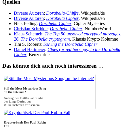
Quellen
Diverse Autoren
:
Dorabella-Chiffre
, Wikipedia/de
Diverse Autoren
:
Dorabella Cipher
, Wikipedia/en
Nick Pelling:
Dorabella Cipher
, Cipher Mysteries
Christian Schridde
:
Dorabella Cipher
, NumberWorld
Klaus Schemeh
:
The Top 50 unsolved encrypted messages:
26. The Dorabella cryptogram
, Klausis Krypto Kolumne
Tim S. Roberts:
Solving the Dorabella Cipher
Daniel Hartmeier
:
Clues (or red herrings) to the Dorabella
Cipher
, Benzedrine
Das könnte dich auch noch interessieren …
Still the Most Mysterious Song
on the Internet?
Anfang der 1980er Jahre sitzt
der junge Darius aus
Wilhelmshaven vor seinem
Kassettendeck und nimmt...
Kryptorätsel: Der Paul-Rubin-
Fall