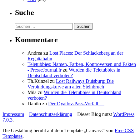
Suche
Suchen
nach:
Kommentare
Andrea
zu
Lost Places: Der Schlackeberg an der
Regattabahn
Teletubbies: Namen, Farben, Kontroversen und Fakten
- PresseJournal.fr
zu
Wurden die Teletubbies in
Deutschland verboten?
Th.Künzel
zu
Lost Railways Duisburg: Die
Verbindungskurve am alten Steinbruch
Mila
zu
Wurden die Teletubbies in Deutschland
verboten?
Danilo
zu
Der Dyatlov-Pass-Vorfall …
Impressum
–
Datenschutzerklärung
– Dieser Blog nutzt
WordPress
7.0.3
.
Die Gestaltung beruht auf dem Template „Canvass“ von
Free CSS
Templates
.