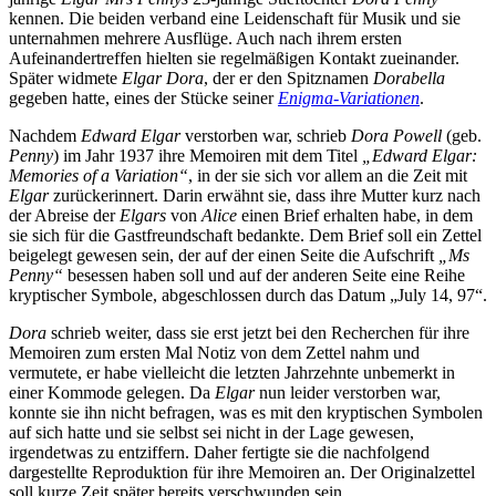
kennen. Die beiden verband eine Leidenschaft für Musik und sie
unternahmen mehrere Ausflüge. Auch nach ihrem ersten
Aufeinandertreffen hielten sie regelmäßigen Kontakt zueinander.
Später widmete
Elgar
Dora
, der er den Spitznamen
Dorabella
gegeben hatte, eines der Stücke seiner
Enigma-Variationen
.
Nachdem
Edward Elgar
verstorben war, schrieb
Dora Powell
(geb.
Penny
) im Jahr 1937 ihre Memoiren mit dem Titel
„Edward Elgar:
Memories of a Variation“
, in der sie sich vor allem an die Zeit mit
Elgar
zurückerinnert. Darin erwähnt sie, dass ihre Mutter kurz nach
der Abreise der
Elgars
von
Alice
einen Brief erhalten habe, in dem
sie sich für die Gastfreundschaft bedankte. Dem Brief soll ein Zettel
beigelegt gewesen sein, der auf der einen Seite die Aufschrift
„Ms
Penny“
besessen haben soll und auf der anderen Seite eine Reihe
kryptischer Symbole, abgeschlossen durch das Datum „July 14, 97“.
Dora
schrieb weiter, dass sie erst jetzt bei den Recherchen für ihre
Memoiren zum ersten Mal Notiz von dem Zettel nahm und
vermutete, er habe vielleicht die letzten Jahrzehnte unbemerkt in
einer Kommode gelegen. Da
Elgar
nun leider verstorben war,
konnte sie ihn nicht befragen, was es mit den kryptischen Symbolen
auf sich hatte und sie selbst sei nicht in der Lage gewesen,
irgendetwas zu entziffern. Daher fertigte sie die nachfolgend
dargestellte Reproduktion für ihre Memoiren an. Der Originalzettel
soll kurze Zeit später bereits verschwunden sein.