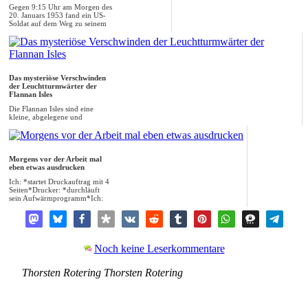
Gegen 9:15 Uhr am Morgen des
20. Januars 1953 fand ein US-
Soldat auf dem Weg zu seinem
Flug die Lei...
Das mysteriöse Verschwinden
der Leuchtturmwärter der
Flannan Isles
Die Flannan Isles sind eine
kleine, abgelegene und
unbewohnte Inselgruppe im
Nordwesten von Schottl...
Morgens vor der Arbeit mal
eben etwas ausdrucken
Ich: *startet Druckauftrag mit 4
Seiten*Drucker: *durchläuft
sein Aufwärmprogramm*Ich:
*macht sich ...
Noch keine Leserkommentare
Thorsten Rotering
Thorsten
Rotering