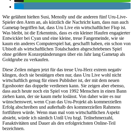
Wie gelähmt hielten Susi, Menolly und die anderen fünf Uru-Live-
Spieler den Atem an, als kürzlich die Nachricht kam, dass nun auch
Gametap begriffen hat, dass Uru Live ein wirtschaftlicher Flop ist.
Was bleibt, ist die Erkenntnis, dass es ein kleiner Haufen engagierter
Entwickler bei Cyan und eine kleine, treue Fangemeinde, wie sie
kaum ein anderes Computerspiel hat, geschafft haben, ein schon von
Ubisoft als wirtschaftlichen Totalschaden abgeschriebenes Spiel
ohne größere Konzeptänderungen über ein Jahr lang Gametap als
Goldgrube zu verkaufen.
Diese Zeilen mögen jetzt für das treue Uru-Herz extrem negativ
klingen, doch sie bestätigen eben nur, dass Uru Live wohl nicht
wirtschaftlich genug für einen Publisher ist, der mit dem neuen
Egoshooter das doppelte verdienen kann. Sie zeigen aber ebenso,
dass auch heute noch ein Spiel von 1992 Menschen in einen Bann
ziehen kann, der sie kaum mehr loslässt. Von daher wäre es nur
wünschenswert, wenn Cyan das Uru-Projekt als kommerziellen
Erfolg abschreiben und außerhalb des kommerziellen Rahmens
fortführen würde. Wenn man mal vom wirtschaftlichen Aspekt
absieht, würde ich nämlich Untìl Uru bzgl. Teilnehmerzahl,
Fanaktivitäten und Dauer als den erfolgreichsten Online-Teil
bezeichnen.