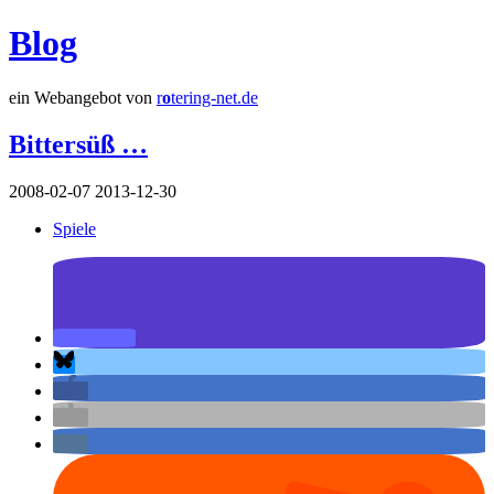
Blog
ein Webangebot von
r
o
tering-net.de
Bittersüß …
2008-02-07
2013-12-30
Spiele