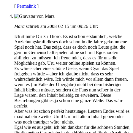
[
Permalink
]
Mara
schrieb am 2008-02-15 um 09:26 Uhr:
Ich stimme Dir zu Thoro. Es ist schon erstaunlich, welche
Anziehungskraft dieses doch schon in die Jahre gekommene
Spiel noch hat. Das zeigt, dass es doch noch Leute gibt, die
gern in Gemeinschaft spielen ohne sich mit Egoshootern
abfinden zu müssen. Ich freue mich, dass es für uns die
Möglichkeit gab, Uru weiter online spielen zu können.
Es wäre sicher eine schöne Geste, wenn Cyan das Spiel
freigeben würde – aber ich glaube nicht, dass es sehr
wahrscheinlich wäre. Ich würde mich vor allem dann freuen,
wenn es (im Falle der Übergabe) nicht bei dem bisherigen
Inhalt bleiben müsste, sondern die Fans nun selber in der
Lage wären, den Inhalt beliebig zu erweitern. Diese
Bestrebungen gibt es ja schon eine ganze Weile. Das wäre
perfekt.
Aber was ist schon perfekt heutzutage. Letzten Endes wird es
maximal ein zweites Until Uru mit altem Inhalt geben oder
was noch trauriger wäre: nichts.
Egal wie es ausgeht: ich bin dankbar für die schönen Stunden,
für die netten Gespräche in den Höhlen und für den Spaß, den